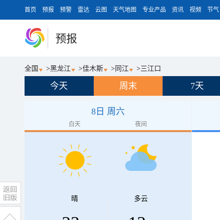
首页
预报
预警
雷达
云图
天气地图
专业产品
资讯
视频
节气
预报
全国
>
黑龙江
>
佳木斯
>
同江
>
三江口
今天
周末
7天
8日 周六
白天
夜间
晴
多云