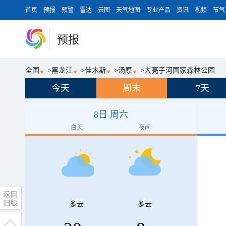
首页
预报
预警
雷达
云图
天气地图
专业产品
资讯
视频
节气
预报
全国
>
黑龙江
>
佳木斯
>
汤原
>
大亮子河国家森林公园
今天
周末
7天
8日 周六
白天
夜间
多云
多云