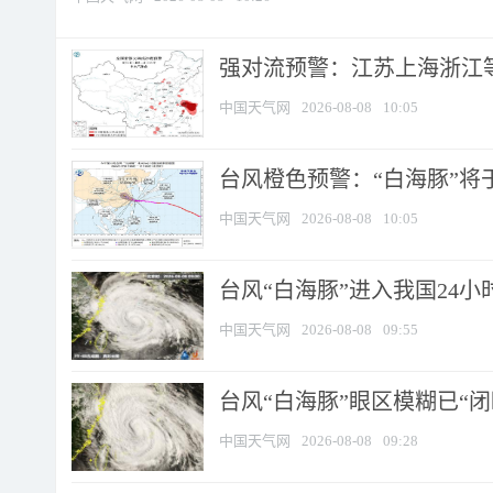
强对流预警：江苏上海浙江等地
中国天气网
2026-08-08
10:05
台风橙色预警：“白海豚”将于
中国天气网
2026-08-08
10:05
台风“白海豚”进入我国24小时
中国天气网
2026-08-08
09:55
台风“白海豚”眼区模糊已“闭
中国天气网
2026-08-08
09:28