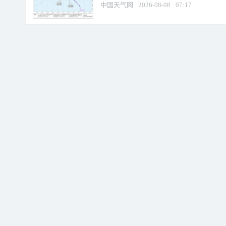
中国天气网
2026-08-08
07:17