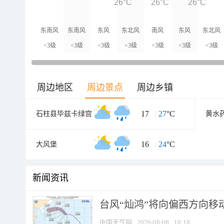
26°C
26°C
26°C
东南风
东南风
东风
东北风
南风
东风
东北风
<3级
<3级
<3级
<3级
<3级
<3级
<3级
周边地区
周边景点
周边乡镇
17
/
27
°C
石柱县毕兹卡绿宫
黄水
16
/
24
°C
大风堡
新闻资讯
台风“灿鸿”将向偏西方向移
中国天气网
2026-08-08
18:18