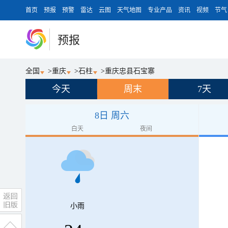
首页
预报
预警
雷达
云图
天气地图
专业产品
资讯
视频
节气
预报
全国
>
重庆
>
石柱
>
重庆忠县石宝寨
今天
周末
7天
8日 周六
白天
夜间
小雨