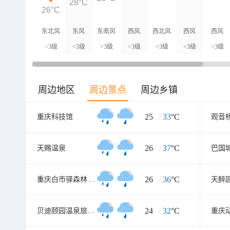
28°C
26°C
东北风
东风
东南风
西风
西北风
西风
西风
<3级
<3级
<3级
<3级
<3级
<3级
<3级
周边地区
周边景点
周边乡镇
25
/
33
°C
重庆科技馆
观音
26
/
37
°C
天赐温泉
巴国
26
/
36
°C
重庆白市驿森林公园
天醉
24
/
32
°C
贝迪颐园温泉旅游度假区
重庆