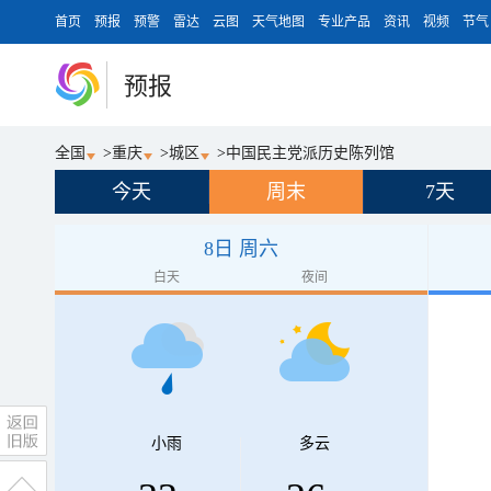
首页
预报
预警
雷达
云图
天气地图
专业产品
资讯
视频
节气
预报
全国
>
重庆
>
城区
>
中国民主党派历史陈列馆
今天
周末
7天
8日 周六
白天
夜间
小雨
多云