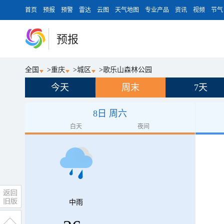
首页
预报
预警
雷达
云图
天气地图
专业产品
资讯
视频
节气
预报
全国
>
重庆
>
城区
>
歌乐山森林公园
今天
周末
7天
8日 周六
白天
夜间
中雨