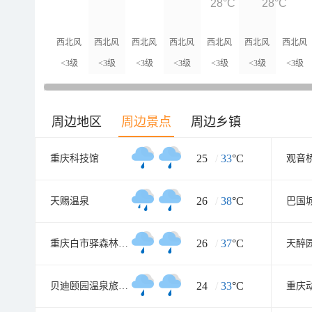
28°C
28°C
西北风
西北风
西北风
西北风
西北风
西北风
西北风
<3级
<3级
<3级
<3级
<3级
<3级
<3级
周边地区
周边景点
周边乡镇
25
/
33
°C
重庆科技馆
观音
26
/
38
°C
天赐温泉
巴国
26
/
37
°C
重庆白市驿森林公园
天醉
24
/
33
°C
贝迪颐园温泉旅游度假区
重庆