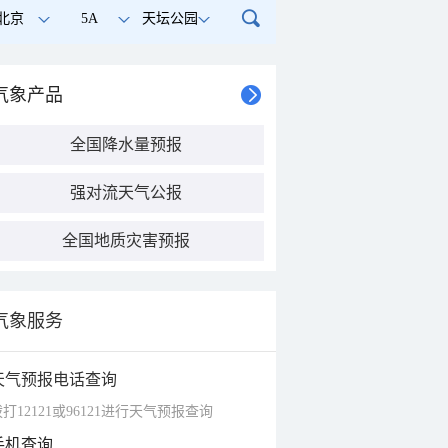
北京
5A
天坛公园
气象产品
全国降水量预报
强对流天气公报
全国地质灾害预报
气象服务
天气预报电话查询
打12121或96121进行天气预报查询
手机查询