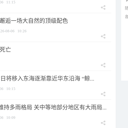
06
11:15
 邂逅一场大自然的顶级配色
26-08-06
10:26
人死亡
7日将移入东海逐渐靠近华东沿海 “鲸...
06
10:15
持多雨格局 关中等地部分地区有大雨局...
06
10:09