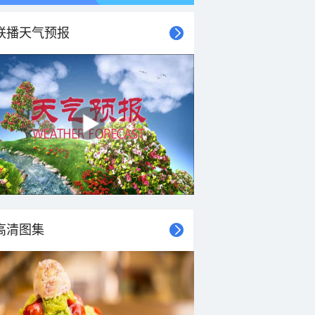
联播天气预报
21时
22时
23时
00时
01时
02时
03时
04时
高清图集
30°C