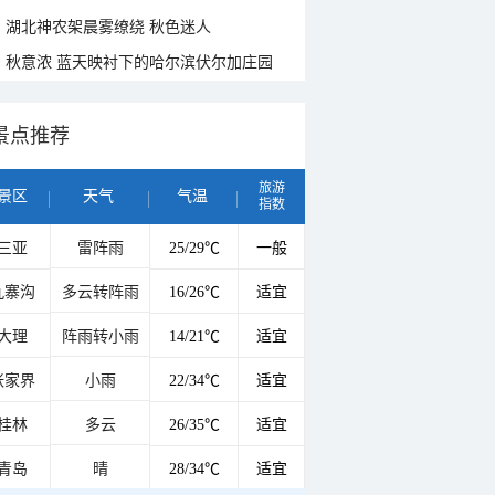
湖北神农架晨雾缭绕 秋色迷人
秋意浓 蓝天映衬下的哈尔滨伏尔加庄园
景点推荐
旅游
景区
天气
气温
指数
三亚
雷阵雨
25/29℃
一般
九寨沟
多云转阵雨
16/26℃
适宜
大理
阵雨转小雨
14/21℃
适宜
张家界
小雨
22/34℃
适宜
桂林
多云
26/35℃
适宜
青岛
晴
28/34℃
适宜