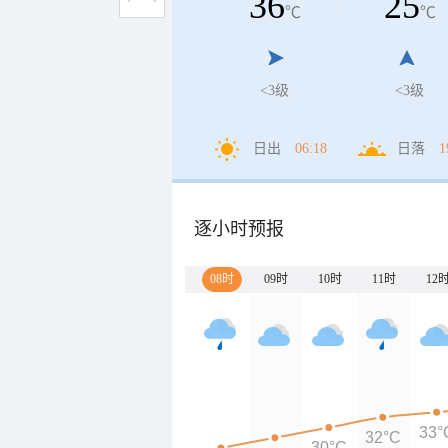
36
25
℃
℃
<3级
<3级
日出
06:18
日落
1
逐小时预报
08时
09时
10时
11时
12
33°
32°C
30°C