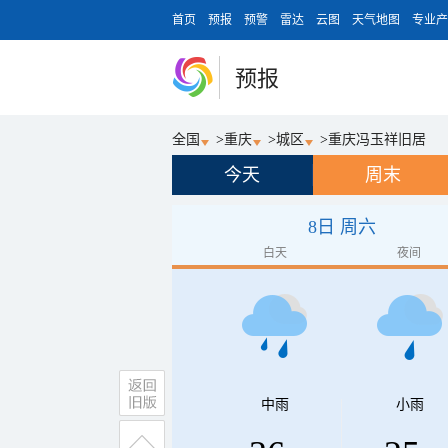
首页
预报
预警
雷达
云图
天气地图
专业产
预报
全国
>
重庆
>
城区
>
重庆冯玉祥旧居
今天
周末
8日 周六
白天
夜间
中雨
小雨