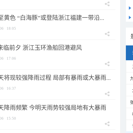
黄色 “白海豚”或登陆浙江福建一带沿...
06
18:05
”来临前夕 浙江玉环渔船回港避风
06
17:06
将现较强降雨过程 局部有暴雨或大暴雨...
06
16:37
天降雨频繁 今明天雨势较强局地有大暴雨
06
15:50