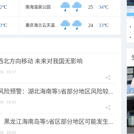
2
°C
25
/
34
°C
南海温泉公园
3
°C
24
/
33
°C
重庆海兰云天温泉度假区
向西北方向移动 未来对我国无影响
06
18:17
险预警：湖北海南等5省部分地区风险较...
06
18:05
黑龙江海南岛等5省区部分地区可能发生...
06
18:05