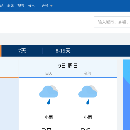
品
资讯
视频
节气
更多
7天
8-15天
9日 周日
白天
夜间
小雨
小雨