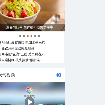
29°C
28°C
28°C
27°C
27°C
27°C
27°C
南风
南风
南风
西南风
西南风
南风
东南风
东风
<3级
<3级
<3级
<3级
<3级
<3级
<3级
<3级
夏天的快乐 藏在这些消暑美味里
贵阳雨后晨雾缭绕 宛如水墨画卷
广西钦州雨后双彩虹现身
河南洛阳“花海”上线 美景引客来
秋来栾树红 枝头挂满“胭脂果”
天气视频