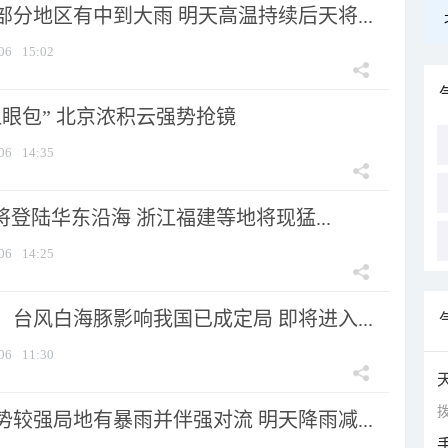
分地区有中到大雨 明天高温持续后天将...
06
15:02
显眼包” 北京浓积云强势抢镜
06
14:35
将登陆华东沿海 浙江福建等地将现猛...
06
14:25
台风白海豚影响我国已成定局 即将进入...
06
11:30
拨
较强局地有暴雨并伴强对流 明天降雨减...