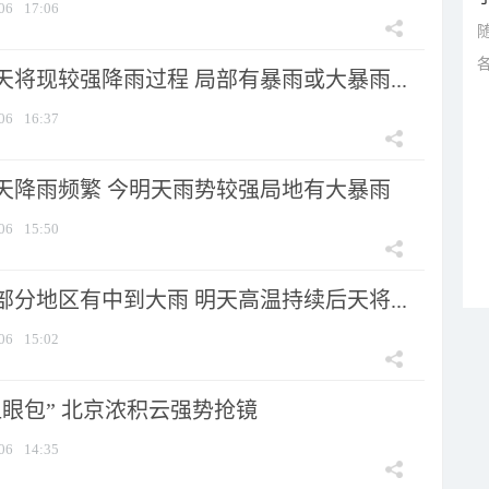
06
17:06
将现较强降雨过程 局部有暴雨或大暴雨...
06
16:37
天降雨频繁 今明天雨势较强局地有大暴雨
06
15:50
分地区有中到大雨 明天高温持续后天将...
06
15:02
显眼包” 北京浓积云强势抢镜
06
14:35