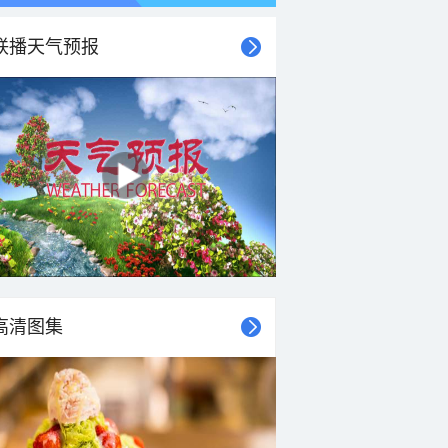
联播天气预报
21时
22时
23时
00时
01时
02时
03时
04时
高清图集
31°C
31°C
31°C