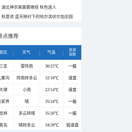
湖北神农架晨雾缭绕 秋色迷人
秋意浓 蓝天映衬下的哈尔滨伏尔加庄园
景点推荐
旅游
景区
天气
气温
指数
三亚
雷阵雨
30/25℃
一般
九寨沟
阵雨转多云
32/18℃
适宜
大理
小雨
22/14℃
适宜
张家界
晴
35/24℃
一般
桂林
多云转晴
35/26℃
一般
青岛
晴转多云
34/28℃
较适宜