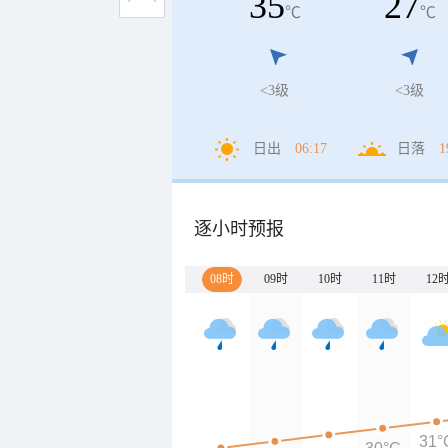
35
27
℃
℃
<3级
<3级
日出
06:17
日落
1
逐小时预报
08时
09时
10时
11时
12
31°