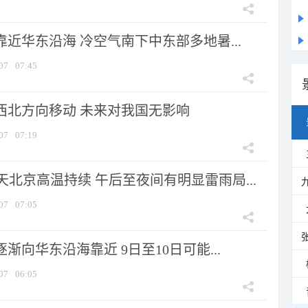
靠近华东沿海 冷空气南下中东部多地暑...
07
07:45
向西北方向移动 未来对我国无影响
07
07:19
北京高温持续 午后至夜间有明显雷雨局...
07
07:05
逐渐向华东沿海靠近 9日至10日可能...
07
06:05