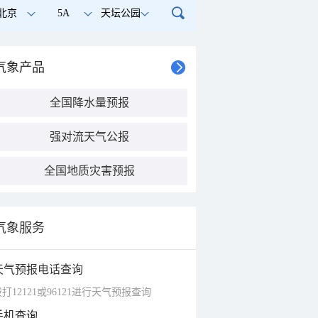
北京
5A
天坛公园
气象产品
全国降水量预报
强对流天气公报
全国地质灾害预报
气象服务
天气预报电话查询
打12121或96121进行天气预报查询
手机查询