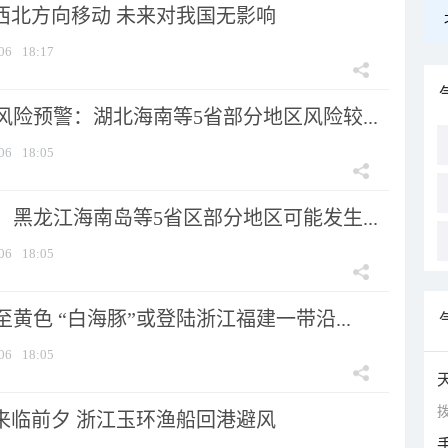
向西北方向移动 未来对我国无影响
06
18:17
险预警：湖北海南等5省部分地区风险较...
06
18:05
黑龙江海南岛等5省区部分地区可能发生...
06
18:05
黄色 “白海豚”或登陆浙江福建一带沿...
06
18:05
拨
”来临前夕 浙江玉环渔船回港避风