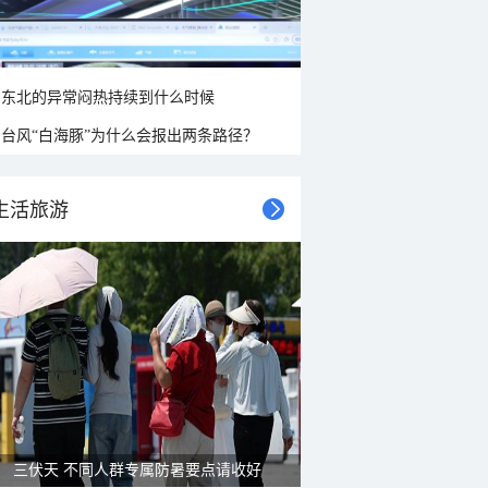
东北的异常闷热持续到什么时候
台风“白海豚”为什么会报出两条路径？
生活旅游
雨后峨眉沟壑尽显 金顶显真容