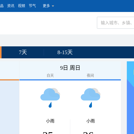
品
资讯
视频
节气
更多
7天
8-15天
9日 周日
白天
夜间
小雨
小雨