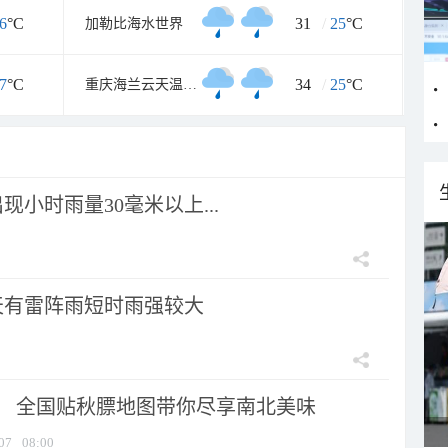
6
°C
31
/
25
°C
加勒比海水世界
7
°C
34
/
25
°C
重庆海兰云天温泉度假区
小时雨量30毫米以上...
天有雷阵雨短时雨强较大
节！ 全国贴秋膘地图带你尽享南北美味
07
08:00