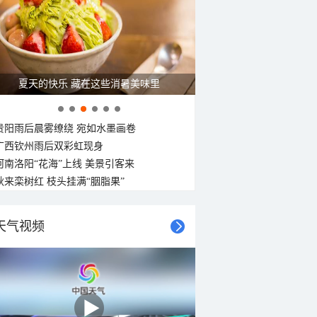
30°C
30°C
30°C
29°C
29°C
东南风
东南风
东北风
东南风
东南风
东风
东南风
南风
<3级
<3级
<3级
<3级
<3级
<3级
<3级
<3级
广西南宁：盛夏里的“绿野仙踪”
贵阳雨后晨雾缭绕 宛如水墨画卷
广西钦州雨后双彩虹现身
河南洛阳“花海”上线 美景引客来
秋来栾树红 枝头挂满“胭脂果”
天气视频