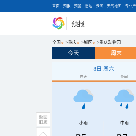
首页
预报
预警
雷达
云图
天气地图
专业产
预报
全国
>
重庆
>
城区
>
重庆动物园
今天
周末
8日 周六
白天
夜间
小雨
中雨