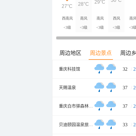
30°C
29°C
28°C
27°C
西南风
南风
南风
西风
南
<3级
<3级
<3级
<3级
<3
周边地区
周边景点
周边
32
/
2
重庆科技馆
37
/
2
天赐温泉
37
/
2
重庆白市驿森林公园
33
/
2
贝迪颐园温泉旅游度假区