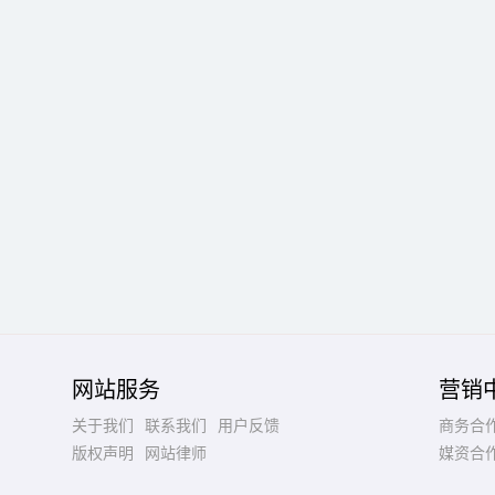
网站服务
营销
关于我们
联系我们
用户反馈
商务合
版权声明
网站律师
媒资合