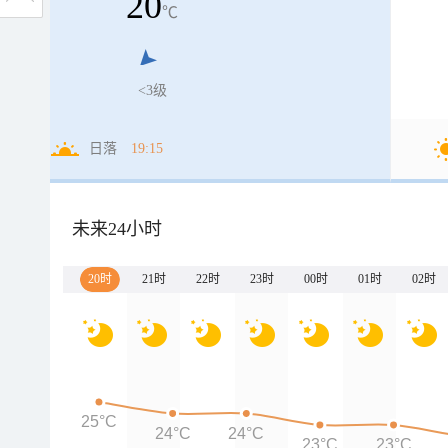
20
℃
<3级
日落
19:15
未来24小时
20时
21时
22时
23时
00时
01时
02时
25°C
24°C
24°C
23°C
23°C