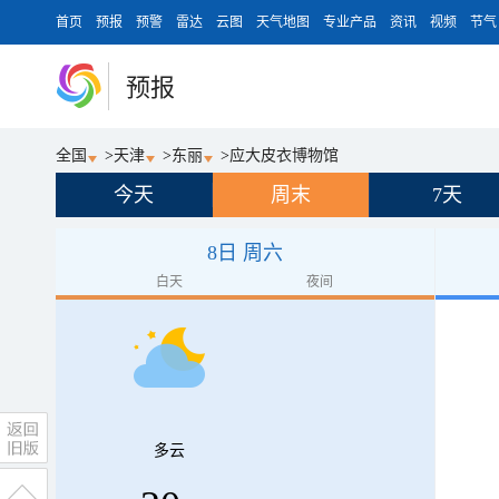
首页
预报
预警
雷达
云图
天气地图
专业产品
资讯
视频
节气
预报
全国
>
天津
>
东丽
>
应大皮衣博物馆
今天
周末
7天
8日 周六
白天
夜间
多云