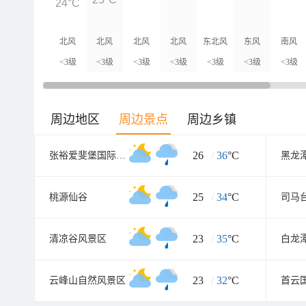
24°C
北风
北风
北风
北风
东北风
东风
南风
<3级
<3级
<3级
<3级
<3级
<3级
<3级
周边地区
周边景点
周边乡镇
26
/
36
°C
张裕爱斐堡国际酒庄
黑龙
25
/
34
°C
桃源仙谷
司马
23
/
35
°C
清凉谷风景区
白龙
23
/
32
°C
云峰山自然风景区
首云