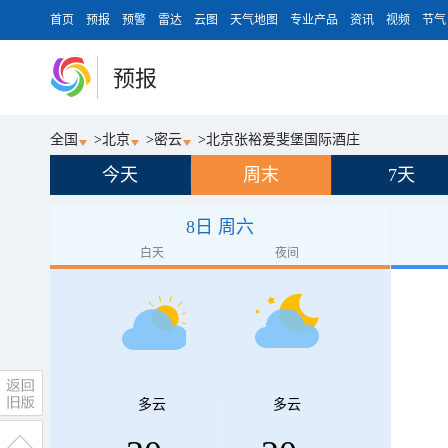
首页
预报
预警
雷达
云图
天气地图
专业产品
资讯
视频
节气
预报
全国
>
北京
>
密云
>
北京张裕爱斐堡国际酒庄
今天
周末
7天
8日 周六
白天
夜间
多云
多云