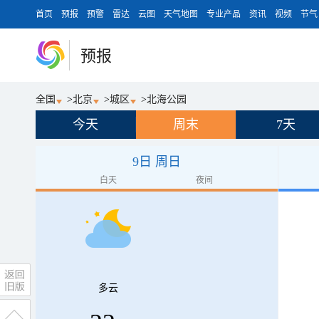
首页
预报
预警
雷达
云图
天气地图
专业产品
资讯
视频
节气
预报
全国
>
北京
>
城区
>
北海公园
今天
周末
7天
9日 周日
白天
夜间
多云