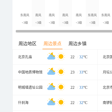
东南风
南风
南风
南风
南风
东南风
东南风
<3级
<3级
<3级
<3级
<3级
<3级
<3级
周边地区
周边景点
周边乡镇
22
/
32
°C
北京孔庙
北京
23
/
33
°C
中国地质博物馆
月坛
22
/
33
°C
明城墙遗址公园
北京
22
/
32
°C
什刹海
南锣