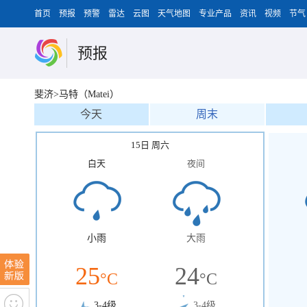
首页
预报
预警
雷达
云图
天气地图
专业产品
资讯
视频
节气
预报
斐济>马特（Matei）
今天
周末
15日 周六
白天
夜间
小雨
大雨
25
24
°C
°C
3-4级
3-4级