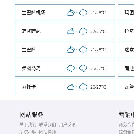
兰巴萨机场
/
21/28°C
玛图
萨武萨武
/
22/25°C
拉奇
兰巴萨
/
21/28°C
瑙索
罗图马岛
/
25/27°C
南迪
劳托卡
/
20/27°C
瓦努
网站服务
营销
关于我们
联系我们
用户反馈
商务合
版权声明
网站律师
媒资合