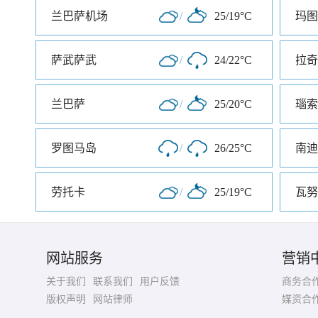
兰巴萨机场
/
25/19°C
玛图
萨武萨武
/
24/22°C
拉奇
兰巴萨
/
25/20°C
瑙索
罗图马岛
/
26/25°C
南迪
劳托卡
/
25/19°C
瓦努
网站服务
营销
关于我们
联系我们
用户反馈
商务合
版权声明
网站律师
媒资合