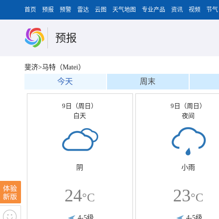
首页
预报
预警
雷达
云图
天气地图
专业产品
资讯
视频
节气
预报
斐济>马特（Matei）
今天
周末
9日（周日）
9日（周日）
白天
夜间
阴
小雨
24
23
°C
°C
4-5级
4-5级