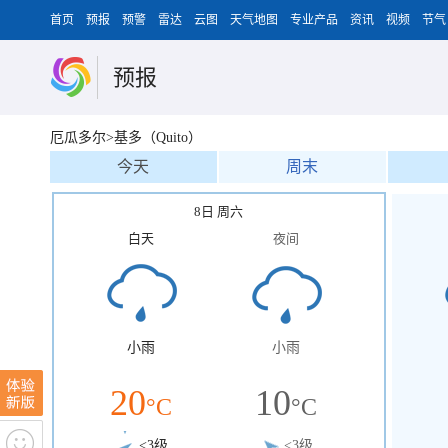
首页
预报
预警
雷达
云图
天气地图
专业产品
资讯
视频
节气
预报
厄瓜多尔>基多（Quito）
今天
周末
8日 周六
白天
夜间
小雨
小雨
20
10
°C
°C
<3级
<3级