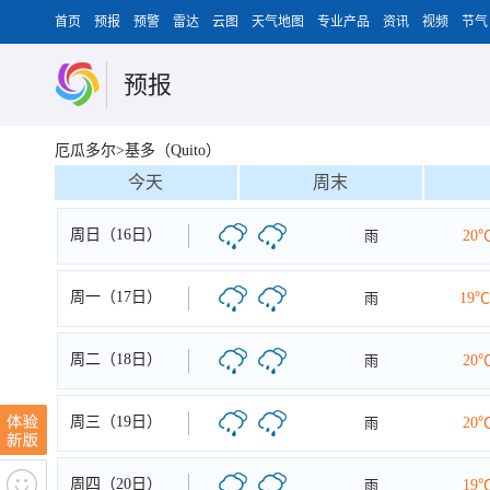
首页
预报
预警
雷达
云图
天气地图
专业产品
资讯
视频
节气
预报
厄瓜多尔>基多（Quito）
今天
周末
周日（16日）
雨
20
周一（17日）
雨
19℃
周二（18日）
雨
20
周三（19日）
雨
20
周四（20日）
雨
19