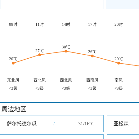
08时
11时
14时
17时
20时
30℃
27℃
26℃
20℃
20℃
东北风
西北风
西北风
西南风
南风
<3级
<3级
<3级
<3级
<3级
周边地区
萨尔托德尔瓜
/
31/16°C
亚松森