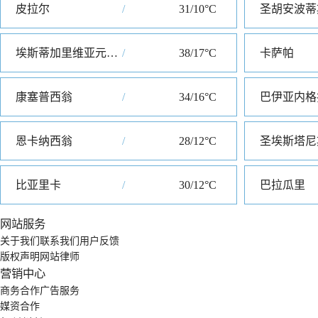
皮拉尔
/
31/10°C
圣胡安波蒂
埃斯蒂加里维亚元帅镇
/
38/17°C
卡萨帕
康塞普西翁
/
34/16°C
巴伊亚内格
恩卡纳西翁
/
28/12°C
圣埃斯塔尼
比亚里卡
/
30/12°C
巴拉瓜里
网站服务
关于我们
联系我们
用户反馈
版权声明
网站律师
营销中心
商务合作
广告服务
媒资合作