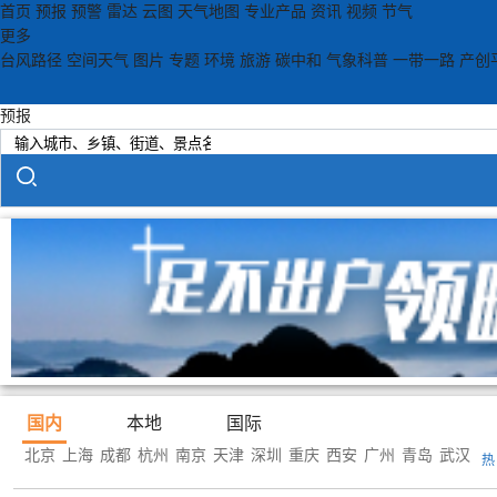
首页
预报
预警
雷达
云图
天气地图
专业产品
资讯
视频
节气
更多
台风路径
空间天气
图片
专题
环境
旅游
碳中和
气象科普
一带一路
产创
预报
国内
本地
国际
北京
上海
成都
杭州
南京
天津
深圳
重庆
西安
广州
青岛
武汉
热