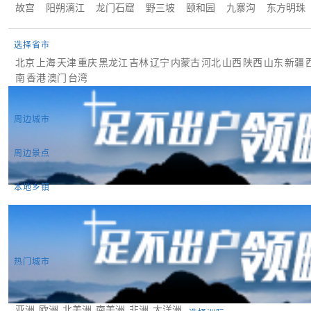
故宫
阳朔漓江
龙门石窟
野三坡
颐和园
九寨沟
东方明珠
选择省市
北京
上海
天津
重庆
黑龙江
吉林
辽宁
内蒙古
河北
山西
陕西
山东
新疆
南
香港
澳门
台湾
周边城市
周边景点
本地乡镇
热门城市
曼谷
东京
首尔
吉隆坡
新加坡
巴黎
罗马
伦敦
雅典
圣地亚哥
利马
基多
悉尼
墨尔本
惠灵顿
奥克兰
苏瓦
亚洲
欧洲
北美洲
南美洲
非洲
大洋洲