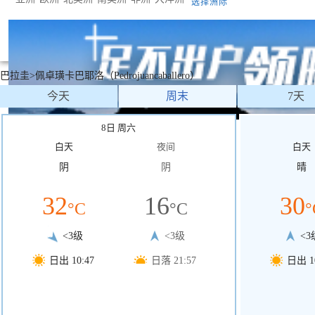
选择洲际
巴拉圭>佩卓璜卡巴耶洛（Pedrojuancaballero）
今天
周末
7天
8日 周六
白天
夜间
白天
阴
阴
晴
32
16
30
°C
°C
°
<3级
<3级
<3
日出 10:47
日落 21:57
日出 10