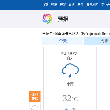
首页
预报
预警
雷达
云图
天气地图
专业产
预报
巴拉圭>佩卓璜卡巴耶洛（Pedrojuancaballero
今天
周末
8日（周六）
白天
小雨
32
°C
<3级