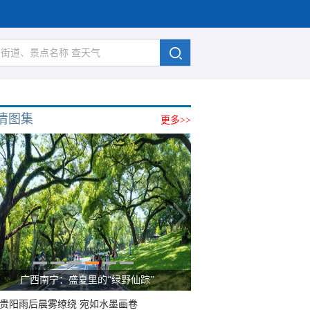
清图集
更多>>
广西南宁：盛夏里的“绿野仙踪”
贵阳雨后晨雾缭绕 宛如水墨画卷