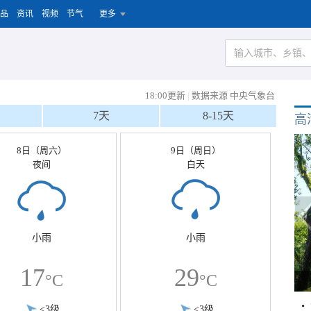
品
资讯
视频
节气
更多
）
18:00更新
|
数据来源 中央气象台
7天
8-15天
高
8日（周六）
9日（周日）
夜间
白天
小雨
小雨
17
29
°C
°C
<3级
<3级