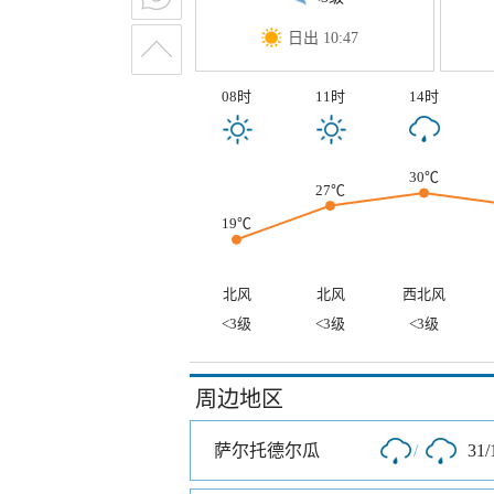
日出 10:47
08时
11时
14时
30℃
27℃
19℃
北风
北风
西北风
<3级
<3级
<3级
周边地区
萨尔托德尔瓜
/
31/