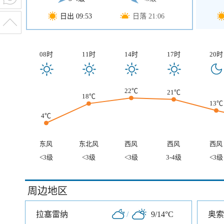
日出 09:53
日落 21:06
08时
11时
14时
17时
20时
22℃
21℃
18℃
13℃
4℃
东风
东北风
西风
西风
西风
<3级
<3级
<3级
3-4级
<3级
周边地区
拉塞雷纳
/
9/14°C
奥索