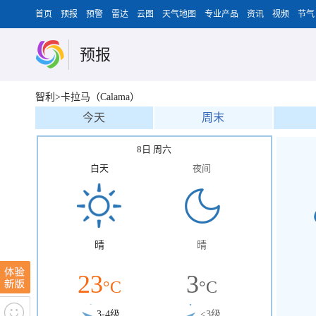
首页
预报
预警
雷达
云图
天气地图
专业产品
资讯
视频
节气
预报
智利>卡拉马（Calama）
今天
周末
8日 周六
白天
夜间
晴
晴
23
3
°C
°C
3-4级
<3级