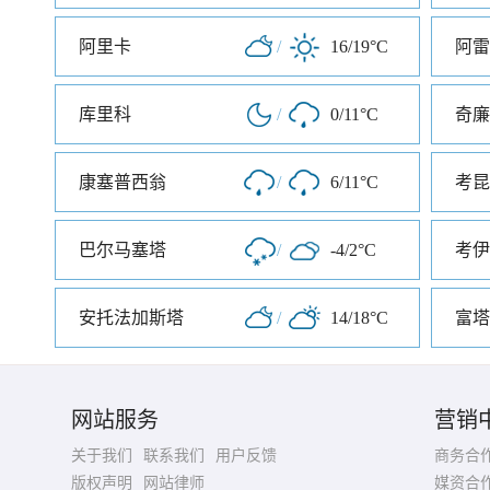
阿里卡
/
16/19°C
阿雷
库里科
/
0/11°C
奇廉
康塞普西翁
/
6/11°C
考昆
巴尔马塞塔
/
-4/2°C
考伊
安托法加斯塔
/
14/18°C
富塔
网站服务
营销
关于我们
联系我们
用户反馈
商务合
版权声明
网站律师
媒资合