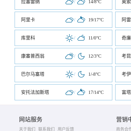
拉塞雷纳
/
14/8°C
奥索
阿里卡
/
19/17°C
阿雷
库里科
/
11/0°C
奇廉
康塞普西翁
/
12/3°C
考昆
巴尔马塞塔
/
1/-8°C
考伊
安托法加斯塔
/
17/14°C
富塔
网站服务
营销
关于我们
联系我们
用户反馈
商务合