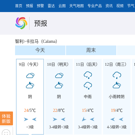
首页
预报
预警
雷达
云图
天气地图
专业产品
资讯
视频
节气
预报
智利>卡拉马（Calama）
今天
周末
9日（今天）
10日（明天）
11日（后天）
12日（周三）
阴
阴
中雨
小雨转阴
24
/
5℃
22
/
8℃
15
/
4℃
19
/
4℃
<3级
3-4级转<3级
3-4级转<3级
4-5级转<3级