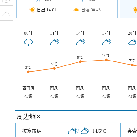
日出 14:01
日落 00:43
08时
11时
14时
17时
20时
10℃
9℃
7℃
5℃
3℃
西南风
南风
南风
南风
南风
<3级
<3级
<3级
<3级
<3级
周边地区
拉塞雷纳
/
14/6°C
奥索