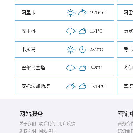
阿里卡
/
19/16°C
阿雷
库里科
/
11/1°C
康塞
卡拉马
/
23/2°C
考昆
巴尔马塞塔
/
2/-8°C
考伊
安托法加斯塔
/
17/14°C
富塔
网站服务
营销
关于我们
联系我们
用户反馈
商务合
版权声明
网站律师
媒资合