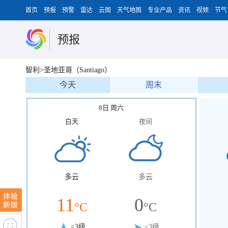
首页
预报
预警
雷达
云图
天气地图
专业产品
资讯
视频
节气
预报
智利>圣地亚哥（Santiago）
今天
周末
8日 周六
白天
夜间
多云
多云
11
0
°C
°C
<3级
<3级