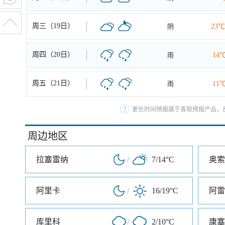
周三（19日）
阴
23℃
周四（20日）
雨
14
周五（21日）
雨
11
更长时间预报属于客观预报产品，反
周边地区
拉塞雷纳
/
7/14°C
奥索
阿里卡
/
16/19°C
阿雷
库里科
/
2/10°C
康塞