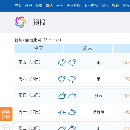
首页
预报
预警
雷达
云图
天气地图
专业产品
资讯
视频
节气
预报
智利>圣地亚哥（Santiago）
今天
周末
周五（14日）
雨
16
周六（15日）
雨
15
周日（16日）
多云
16
周一（17日）
晴转阴
19
周二（18日）
阴
22