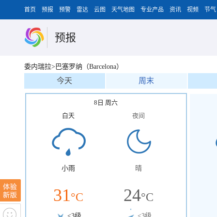
首页
预报
预警
雷达
云图
天气地图
专业产品
资讯
视频
节气
预报
委内瑞拉>巴塞罗纳（Barcelona）
今天
周末
8日 周六
白天
夜间
小雨
晴
31
24
°C
°C
<3级
<3级