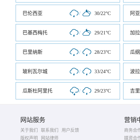
巴伦西亚
/
30/22°C
阿亚
巴基西梅托
/
29/21°C
加拉
巴里纳斯
/
28/23°C
瓜纲
玻利瓦尔城
/
33/24°C
波拉
瓜斯杜阿里托
/
29/23°C
吉里
网站服务
营销
关于我们
联系我们
用户反馈
商务合
版权声明
网站律师
媒资合