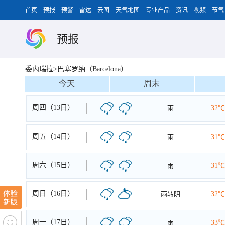
首页
预报
预警
雷达
云图
天气地图
专业产品
资讯
视频
节气
预报
委内瑞拉>巴塞罗纳（Barcelona）
今天
周末
周四（13日）
雨
32℃
周五（14日）
雨
31℃
周六（15日）
雨
31℃
周日（16日）
雨转阴
32℃
周一（17日）
雨
33℃