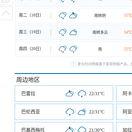
周二（18日）
雨转阴
35℃
周三（19日）
雨转多云
34℃
周四（20日）
雨
32℃
更长时间预报属于客观预报产品，反
周边地区
巴雷拉
/
22/31°C
阿卡
巴伦西亚
/
22/31°C
阿亚
巴基西梅托
/
21/30°C
加拉