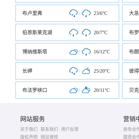
布卢里弗
/
23/6°C
大急
伯恩斯莱克湖
/
20/7°C
布罗
博纳维斯塔
/
16/12°C
布朗
长岬
/
25/20°C
布法罗峡口
/
20/11°C
贝克
网站服务
营销
关于我们
联系我们
用户反馈
商务合
版权声明
网站律师
媒资合