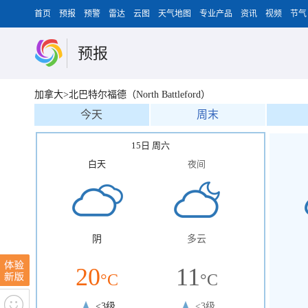
首页
预报
预警
雷达
云图
天气地图
专业产品
资讯
视频
节气
预报
加拿大>北巴特尔福德（North Battleford）
今天
周末
15日 周六
白天
夜间
阴
多云
20
11
°C
°C
<3级
<3级