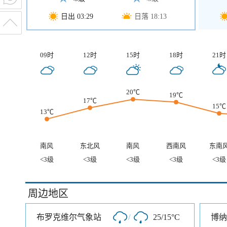
日出 03:29
日落 18:13
09时
12时
15时
18时
21时
20℃
19℃
17℃
15℃
13℃
南风
东北风
南风
西南风
东南
<3级
<3级
<3级
<3级
<3级
周边地区
布罗克维尔气象站
/
25/15°C
博纳