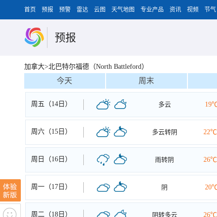
首页
预报
预警
雷达
云图
天气地图
专业产品
资讯
视频
节气
预报
加拿大>北巴特尔福德（North Battleford）
今天
周末
周五（14日）
多云
19
周六（15日）
多云转阴
22℃
周日（16日）
雨转阴
26℃
周一（17日）
阴
20
周二（18日）
阴转多云
26℃