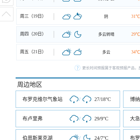
周三（19日）
阴
31℃
周四（20日）
多云转晴
29℃
周五（21日）
多云
34℃
更长时间预报属于客观预报产品，反
周边地区
布罗克维尔气象站
/
27/18°C
博纳
布卢里弗
/
29/9°C
大急
伯恩斯莱克湖
/
24/7°C
布罗