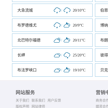
大急流城
/
20/10°C
伯恩
布罗德维尤
/
20/9°C
博纳
北巴特尔福德
/
20/11°C
布朗
长岬
/
25/20°C
布法罗峡口
/
19/10°C
贝克
网站服务
营销
关于我们
联系我们
用户反馈
商务合
版权声明
网站律师
媒资合