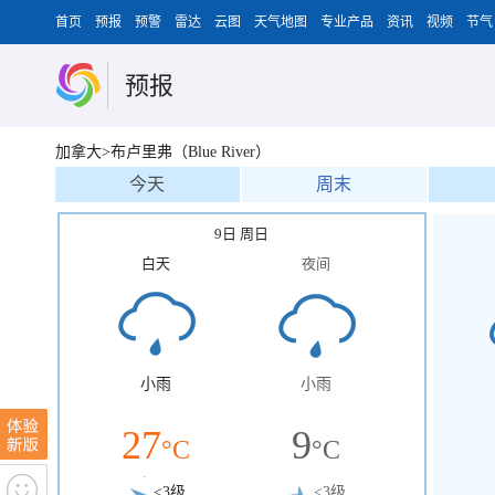
首页
预报
预警
雷达
云图
天气地图
专业产品
资讯
视频
节气
预报
加拿大>布卢里弗（Blue River）
今天
周末
9日 周日
白天
夜间
小雨
小雨
27
9
°C
°C
<3级
<3级