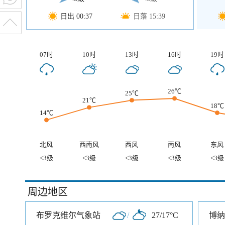
日出 00:37
日落 15:39
07时
10时
13时
16时
19时
26℃
25℃
21℃
18℃
14℃
北风
西南风
西风
南风
东风
<3级
<3级
<3级
<3级
<3级
周边地区
布罗克维尔气象站
/
27/17°C
博纳