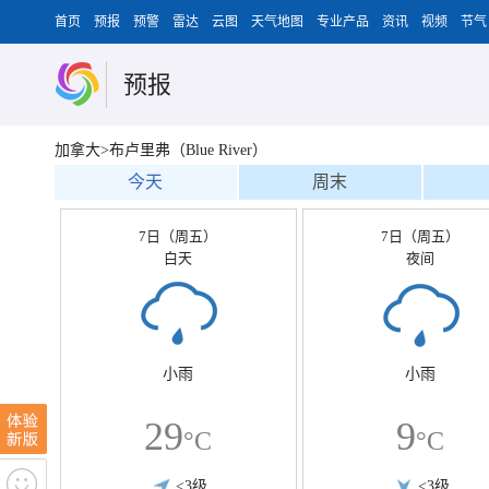
首页
预报
预警
雷达
云图
天气地图
专业产品
资讯
视频
节气
预报
加拿大>布卢里弗（Blue River）
今天
周末
7日（周五）
7日（周五）
白天
夜间
小雨
小雨
29
9
°C
°C
<3级
<3级