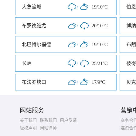
大急流城
/
19/10°C
伯恩
布罗德维尤
/
20/10°C
博纳
北巴特尔福德
/
19/10°C
布朗
长岬
/
25/21°C
布法罗峡口
/
17/9°C
贝克
网站服务
营销
关于我们
联系我们
用户反馈
商务合
版权声明
网站律师
媒资合