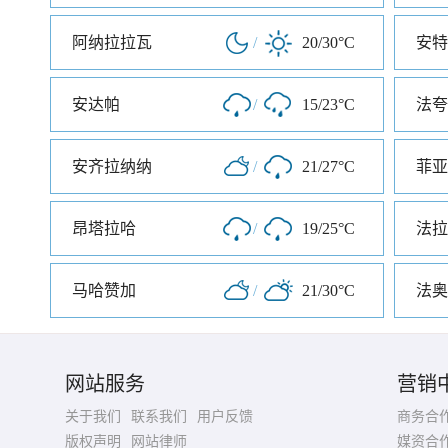
阿纳拉拉瓦
/
20/30°C
安特
安达帕
/
15/23°C
法夸
安齐拉纳纳
/
21/27°C
菲亚
昂塔拉哈
/
19/25°C
法拉
马哈赞加
/
21/30°C
法奥
网站服务
营销
关于我们
联系我们
用户反馈
商务合
版权声明
网站律师
媒资合