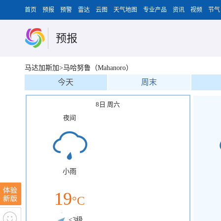
首页
预报
预警
雷达
云图
天气地图
专业产品
资讯
视频
节气
预报
马达加斯加>马哈努鲁（Mahanoro）
今天
周末
8日 周六
夜间
小雨
19
°C
<3级