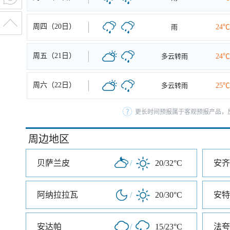
周四（20日）
雨
24℃
周五（21日）
多云转雨
24℃
周六（22日）
多云转雨
25℃
更长时间预报属于客观预报产品，反
周边地区
贝萨兰皮
/
20/32°C
安齐
阿纳拉拉瓦
/
20/30°C
安特
安达帕
/
15/23°C
法夸