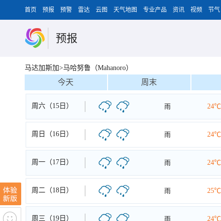
首页
预报
预警
雷达
云图
天气地图
专业产品
资讯
视频
节气
预报
马达加斯加>马哈努鲁（Mahanoro）
今天
周末
周六（15日）
雨
24℃
周日（16日）
雨
24℃
周一（17日）
雨
24℃
周二（18日）
雨
25℃
周三（19日）
雨
24℃