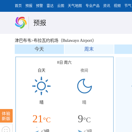
首页
预报
预警
雷达
云图
天气地图
专业产品
资讯
视频
节气
预报
津巴布韦>布拉瓦约机场（Bulawayo Airport）
今天
周末
8日 周六
白天
夜间
晴
晴
21
9
°C
°C
<3级
<3级