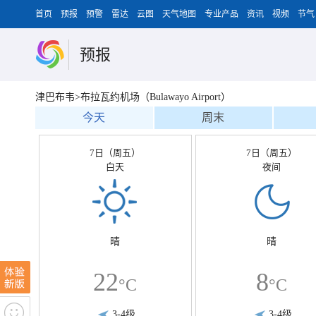
首页
预报
预警
雷达
云图
天气地图
专业产品
资讯
视频
节气
预报
津巴布韦>布拉瓦约机场（Bulawayo Airport）
今天
周末
7日（周五）
7日（周五）
白天
夜间
晴
晴
22
8
°C
°C
3-4级
3-4级