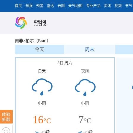
首页
预报
预警
雷达
云图
天气地图
专业产品
资讯
视频
节气
预报
南非>柏尔（Paarl）
今天
周末
8日 周六
白天
夜间
小雨
小雨
16
7
°C
°C
<3级
<3级