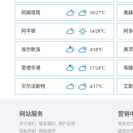
阿姆塔塔
/
10/27°C
奥赫
阿平顿
/
14/28°C
阿多
埃尔默洛
/
4/18°C
奥茨
爱德华港
/
17/24°C
埃滕
贝尔法斯特
/
4/17°C
艾斯
网站服务
营销
关于我们
联系我们
用户反馈
商务合
版权声明
网站律师
媒资合