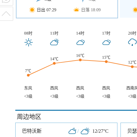
日出 07:29
日落 18:09
08时
11时
14时
17时
20时
16℃
15℃
14℃
12℃
7℃
东风
西风
西风
西风
西南
<3级
<3级
<3级
<3级
<3级
周边地区
巴特沃斯
/
12/27°C
贝瑟