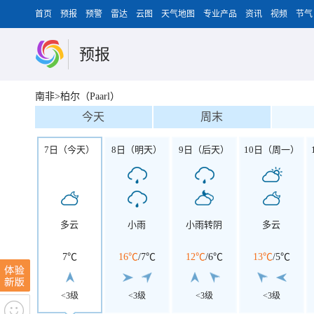
首页
预报
预警
雷达
云图
天气地图
专业产品
资讯
视频
节气
预报
南非>柏尔（Paarl）
今天
周末
7日（今天）
8日（明天）
9日（后天）
10日（周一）
多云
小雨
小雨转阴
多云
7℃
16℃
/
7℃
12℃
/
6℃
13℃
/
5℃
<3级
<3级
<3级
<3级