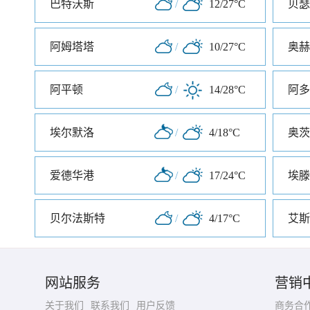
巴特沃斯
/
12/27°C
贝瑟
阿姆塔塔
/
10/27°C
奥赫
阿平顿
/
14/28°C
阿多
埃尔默洛
/
4/18°C
奥茨
爱德华港
/
17/24°C
埃滕
贝尔法斯特
/
4/17°C
艾斯
网站服务
营销
关于我们
联系我们
用户反馈
商务合