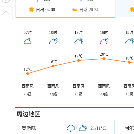
日出 04:08
日落 20:34
07时
10时
13时
16时
19时
20℃
19℃
18℃
16℃
12℃
西南风
西南风
西南风
西南风
西南
<3级
<3级
<3级
<3级
<3级
周边地区
奥斯陆
/
21/11°C
阿尔