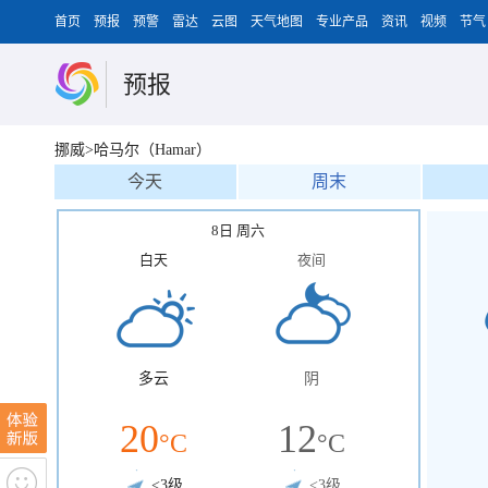
首页
预报
预警
雷达
云图
天气地图
专业产品
资讯
视频
节气
预报
挪威>哈马尔（Hamar）
今天
周末
8日 周六
白天
夜间
多云
阴
20
12
°C
°C
<3级
<3级