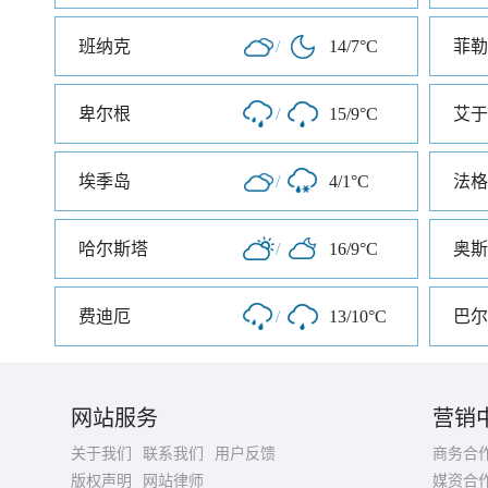
班纳克
/
14/7°C
菲勒
卑尔根
/
15/9°C
艾于
埃季岛
/
4/1°C
法格
哈尔斯塔
/
16/9°C
奥斯
费迪厄
/
13/10°C
巴尔
网站服务
营销
关于我们
联系我们
用户反馈
商务合
版权声明
网站律师
媒资合