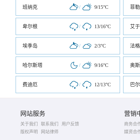
班纳克
/
9/15°C
菲勒
卑尔根
/
13/16°C
艾于
埃季岛
/
2/3°C
法格
哈尔斯塔
/
9/16°C
奥斯
费迪厄
/
12/13°C
巴尔
网站服务
营销
关于我们
联系我们
用户反馈
商务合
版权声明
网站律师
媒资合