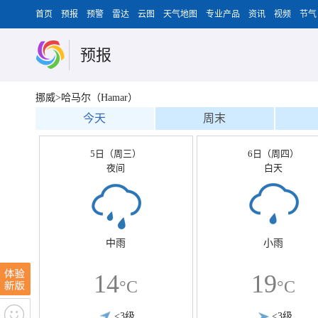
首页
预报
预警
雷达
云图
天气地图
专业产品
资讯
视频
节气
预报
挪威>哈马尔（Hamar）
今天
周末
5日（周三）
6日（周四）
夜间
白天
中雨
小雨
14
19
°C
°C
<3级
<3级