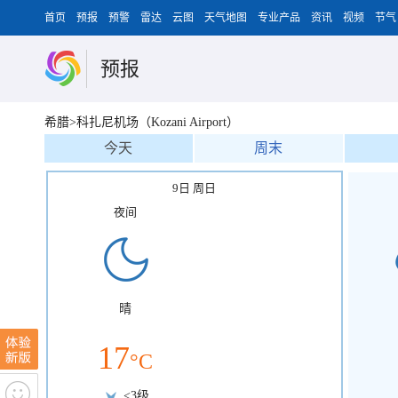
首页
预报
预警
雷达
云图
天气地图
专业产品
资讯
视频
节气
预报
希腊>科扎尼机场（Kozani Airport）
今天
周末
9日 周日
夜间
晴
17
°C
<3级