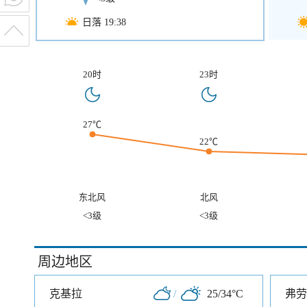
日落 19:38
20时
23时
27℃
22℃
东北风
北风
<3级
<3级
周边地区
克基拉
/
25/34°C
弗劳