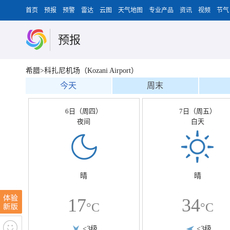
首页
预报
预警
雷达
云图
天气地图
专业产品
资讯
视频
节气
预报
希腊>科扎尼机场（Kozani Airport）
今天
周末
6日（周四）
7日（周五）
夜间
白天
晴
晴
17
34
°C
°C
<3级
<3级