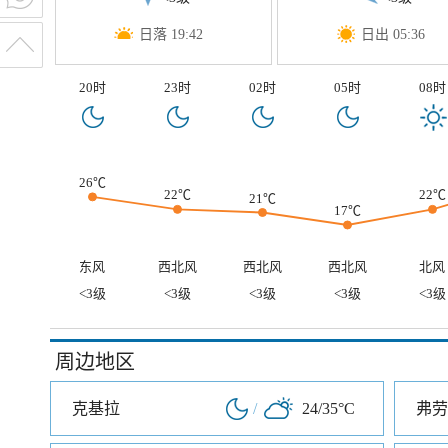
日落 19:42
日出 05:36
20时
23时
02时
05时
08时
26℃
22℃
22℃
21℃
17℃
东风
西北风
西北风
西北风
北风
<3级
<3级
<3级
<3级
<3级
周边地区
克基拉
/
24/35°C
弗劳