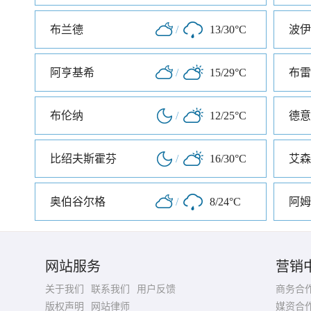
布兰德
/
13/30°C
波伊
阿亨基希
/
15/29°C
布雷
布伦纳
/
12/25°C
德意
比绍夫斯霍芬
/
16/30°C
艾森
奥伯谷尔格
/
8/24°C
阿姆
网站服务
营销
关于我们
联系我们
用户反馈
商务合
版权声明
网站律师
媒资合