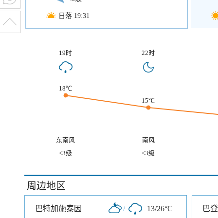
日落 19:31
19时
22时
18℃
15℃
东南风
南风
<3级
<3级
周边地区
巴特加施泰因
/
13/26°C
巴登