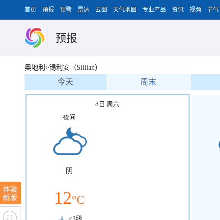
首页
预报
预警
雷达
云图
天气地图
专业产品
资讯
视频
节气
预报
奥地利>锡利安（Sillian）
今天
周末
8日 周六
夜间
阴
12
°C
<3级