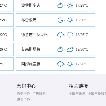
27°C
波伊斯多夫
/
17/28°C
25°C
布雷根茨
/
15/30°C
22°C
德意志兰茨贝格
/
18/26°C
26°C
艾森斯塔特
/
19/30°C
2°C
阿姆施泰滕
/
17/26°C
营销中心
相关链接
商务合作
广告服务
中国气象局
中国气象服
媒资合作