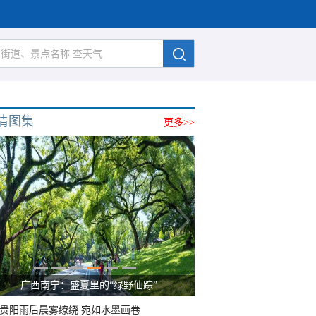
清图集
更多>>
广西南宁：盛夏里的“绿野仙踪”
贵阳雨后晨雾缭绕 宛如水墨画卷