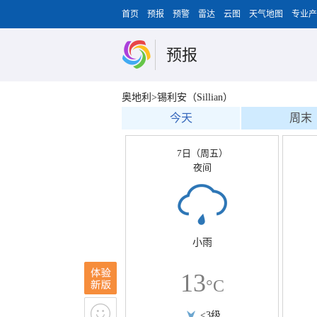
首页
预报
预警
雷达
云图
天气地图
专业产
预报
奥地利>锡利安（Sillian）
今天
周末
7日（周五）
夜间
小雨
13
°C
<3级