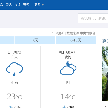
品
资讯
视频
节气
更多
11:30更新
|
数据来源 中央气象台
7天
8-15天
高
8日（周六）
8日（周六）
白天
夜间
小雨
阴
23
14
°C
°C
<3级
<3级