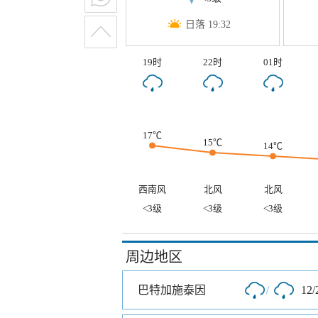
日落 19:32
19时
22时
01时
17℃
15℃
14℃
西南风
北风
北风
<3级
<3级
<3级
周边地区
巴特加施泰因
/
12/