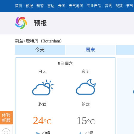
首页
预报
预警
雷达
云图
天气地图
专业产品
资讯
视频
节气
预报
荷兰>鹿特丹（Rotterdam）
今天
周末
8日 周六
白天
夜间
多云
多云
24
15
°C
°C
<3级
<3级