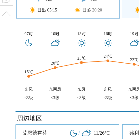
日出 05:15
日落 20:20
07时
10时
13时
16时
19时
24℃
23℃
22℃
20℃
15℃
东风
东南风
东风
东风
东南
<3级
<3级
<3级
<3级
<3级
周边地区
艾恩德霍芬
/
11/26°C
弗利