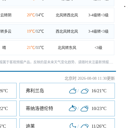
多云转阴
20℃
/14℃
北风转西北风
3-4级转<3级
雨转多云
19℃
/12℃
西北风转北风
3-4级转<3级
晴
21℃
/11℃
北风转东风
<3级
报属于客观预报产品，反映的是未来天气变化趋势、请随时关注最新预报.....
北京时 2026-08-08 11:30更新
26°C
弗利兰岛
/
16/21°C
22°C
蒂纳洛德伦特
/
10/23°C
5°C
迪莱
/
11/26°C