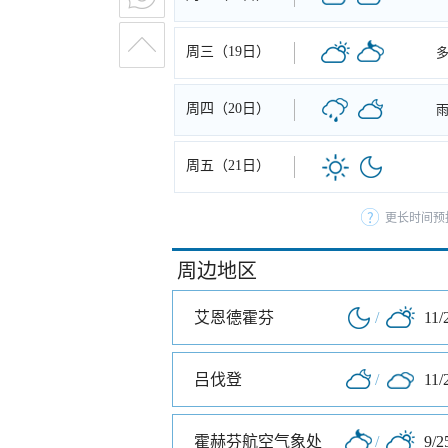
周三（19日）
周四（20日）
周五（21日）
更长时间预
周边地区
艾恩德霍芬
/
11/
吕伐登
/
11/
霍赫芬航空气象处
/
9/2