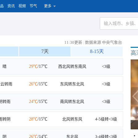
品
资讯
视频
节气
更多
11:30更新
|
数据来源 中央气象台
7天
8-15天
高
晴
29℃
/17℃
西北风转东南风
<3级
多云转雨
26℃
/15℃
东风转东北风
<3级
阴转雨
24℃
/15℃
南风转东北风
<3级
雨转阴
28℃
/15℃
北风转东风
4-5级转<3级
阴
26℃
/14℃
东北风
3-4级转<3级