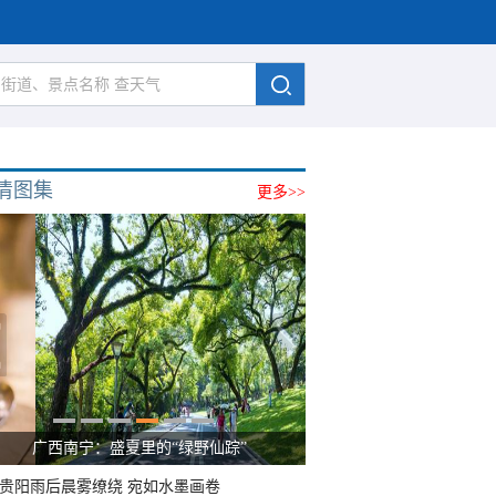
清图集
更多>>
广西南宁：盛夏里的“绿野仙踪”
贵阳雨后晨雾缭绕 宛如水墨画卷