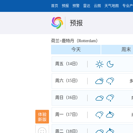
首页
预报
预警
雷达
云图
天气地图
专业产
预报
荷兰>鹿特丹（Rotterdam）
今天
周末
周五（14日）
周六（15日）
周日（16日）
周一（17日）
周二（18日）