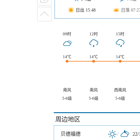
日出 15:48
日落 07:2
09时
12时
15时
14℃
14℃
14℃
南风
南风
西南风
5-6级
5-6级
5-6级
周边地区
贝德福德
/
22/