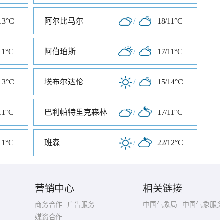
13°C
阿尔比马尔
/
18/11°C
11°C
阿伯珀斯
/
17/11°C
13°C
埃布尔达伦
/
15/14°C
11°C
巴利帕特里克森林
/
17/11°C
11°C
班森
/
22/12°C
营销中心
相关链接
商务合作
广告服务
中国气象局
中国气象服
媒资合作