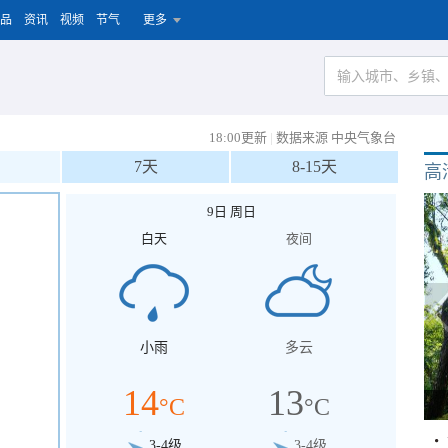
品
资讯
视频
节气
更多
18:00更新
|
数据来源 中央气象台
7天
8-15天
高
9日 周日
白天
夜间
小雨
多云
14
13
°C
°C
3-4级
3-4级