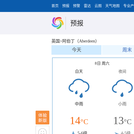
首页
预报
预警
雷达
云图
天气地图
专业产
预报
英国>阿伯丁（Aberdeen）
今天
周末
8日 周六
白天
夜间
中雨
小雨
14
13
°C
°C
5-6级
4-5级