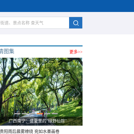
清图集
更多>>
广西南宁：盛夏里的“绿野仙踪”
贵阳雨后晨雾缭绕 宛如水墨画卷