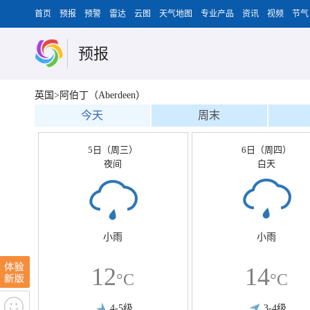
首页
预报
预警
雷达
云图
天气地图
专业产品
资讯
视频
节气
预报
英国>阿伯丁（Aberdeen）
今天
周末
5日（周三）
6日（周四）
夜间
白天
小雨
小雨
12
14
°C
°C
4-5级
3-4级