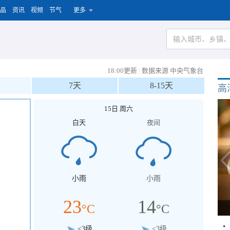
品
资讯
视频
节气
更多
18:00更新
|
数据来源 中央气象台
7天
8-15天
高
15日 周六
白天
夜间
小雨
小雨
23
14
°C
°C
<3级
<3级