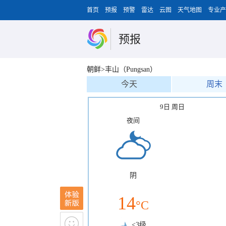
首页
预报
预警
雷达
云图
天气地图
专业产
预报
朝鲜>丰山（Pungsan）
今天
周末
9日 周日
夜间
阴
14
°C
<3级