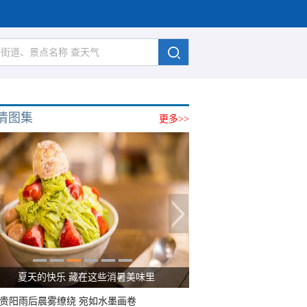
清图集
更多>>
广西南宁：盛夏里的“绿野仙踪”
贵阳雨后晨雾缭绕 宛如水墨画卷