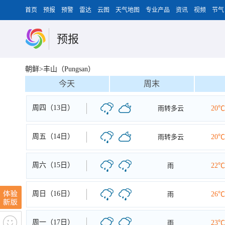
首页
预报
预警
雷达
云图
天气地图
专业产品
资讯
视频
节气
预报
朝鲜>丰山（Pungsan）
今天
周末
周四（13日）
雨转多云
20℃
周五（14日）
雨转多云
20℃
周六（15日）
雨
22℃
周日（16日）
雨
26℃
周一（17日）
雨
23℃