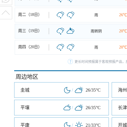
周二（18日）
雨
26℃
周三（19日）
雨转阴
20℃
周四（20日）
雨
20℃
更长时间预报属于客观预报产品，反
周边地区
圭城
/
26/35°C
海州
平壤
/
26/35°C
长津
平康
/
21/33°C
开城