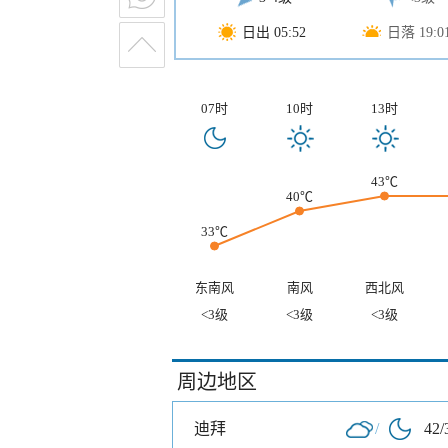
日出 05:52
日落 19:0
07时
10时
13时
43℃
40℃
33℃
东南风
南风
西北风
<3级
<3级
<3级
周边地区
迪拜
/
42/