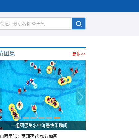
清图集
更多>>
一组图感受水中消暑快乐瞬间
山西平陆：雨润荷花 如诗如画