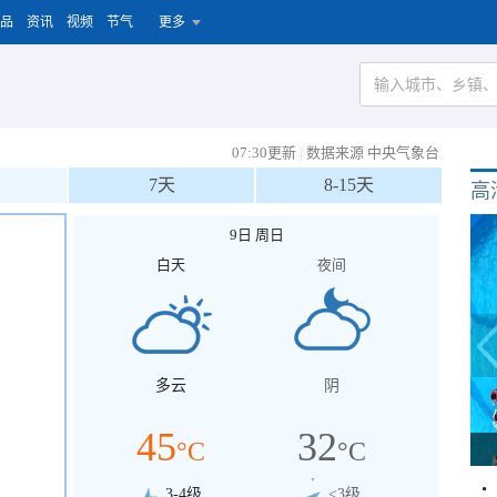
品
资讯
视频
节气
更多
07:30更新
|
数据来源 中央气象台
7天
8-15天
高
9日 周日
白天
夜间
多云
阴
45
32
°C
°C
3-4级
<3级