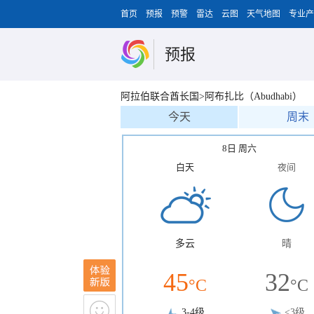
首页
预报
预警
雷达
云图
天气地图
专业产
预报
阿拉伯联合酋长国>阿布扎比（Abudhabi）
今天
周末
8日 周六
白天
夜间
多云
晴
45
32
°C
°C
3-4级
<3级