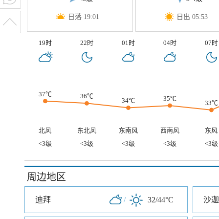
日落 19:01
日出 05:53
19时
22时
01时
04时
07时
37℃
36℃
35℃
34℃
33℃
北风
东北风
东南风
西南风
东风
<3级
<3级
<3级
<3级
<3级
周边地区
迪拜
/
32/44°C
沙迦