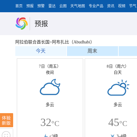
首页
预报
预警
雷达
云图
天气地图
专业产品
资讯
视频
节气
预报
阿拉伯联合酋长国>阿布扎比（Abudhabi）
今天
周末
7日（周五）
8日（周六）
夜间
白天
多云
多云
32
45
°C
°C
<3级
3-4级