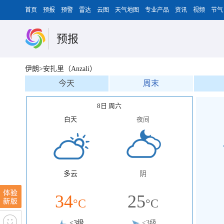
首页
预报
预警
雷达
云图
天气地图
专业产品
资讯
视频
节气
预报
伊朗>安扎里（Anzali）
今天
周末
8日 周六
白天
夜间
多云
阴
34
25
°C
°C
<3级
<3级