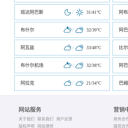
班达阿巴斯
/
31/41°C
阿布
布什尔
/
32/39°C
阿巴
阿瓦兹
/
33/48°C
比尔
布什尔机场
/
32/38°C
阿巴
阿拉克
/
21/34°C
巴姆
网站服务
营销
关于我们
联系我们
用户反馈
商务合
版权声明
网站律师
媒资合