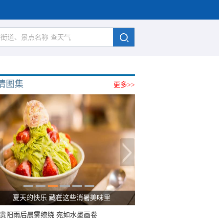
清图集
更多>>
夏天的快乐 藏在这些消暑美味里
贵阳雨后晨雾缭绕 宛如水墨画卷