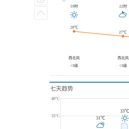
19时
22时
28℃
27℃
西北风
西北风
<3级
<3级
七天趋势
40°C
33
35°C
31℃