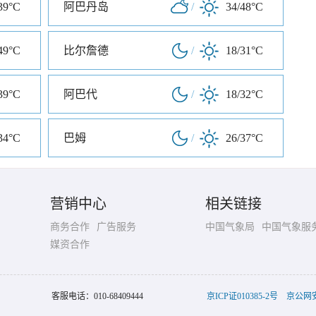
39°C
阿巴丹岛
/
34/48°C
49°C
比尔詹德
/
18/31°C
39°C
阿巴代
/
18/32°C
34°C
巴姆
/
26/37°C
营销中心
相关链接
商务合作
广告服务
中国气象局
中国气象服
媒资合作
客服电话：
010-68409444
京ICP证010385-2号
京公网安备