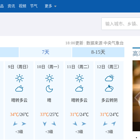
品
资讯
视频
节气
更多
18:00更新
|
数据来源 中央气象台
7天
8-15天
高
）
9日（周日）
10日（周一）
11日（周二）
12日（周三）
晴转多云
晴
晴转多云
多云转阴
34℃
/
26℃
33℃
/
25℃
31℃
/
24℃
31℃
/
24℃
<3级
<3级
<3级
<3级