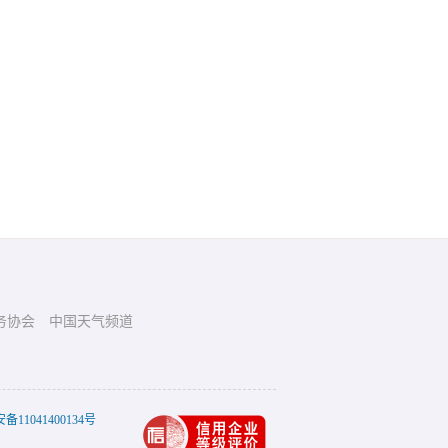
务协会
中国天气频道
11041400134号