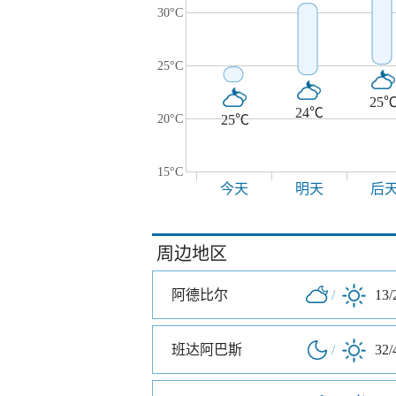
30°C
25°C
25
24℃
20°C
25℃
15°C
今天
明天
后
周边地区
阿德比尔
/
13/
班达阿巴斯
/
32/