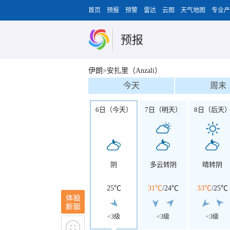
首页
预报
预警
雷达
云图
天气地图
专业产
预报
伊朗>安扎里（Anzali）
今天
周末
6日（今天）
7日（明天）
8日（后天
阴
多云转阴
晴转阴
25℃
31℃
/
24℃
33℃
/
25℃
<3级
<3级
<3级