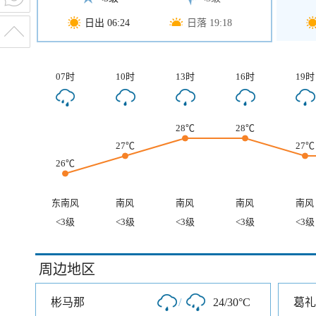
日出 06:24
日落 19:18
07时
10时
13时
16时
19时
28℃
28℃
27℃
27℃
26℃
东南风
南风
南风
南风
南风
<3级
<3级
<3级
<3级
<3级
周边地区
彬马那
/
24/30°C
葛礼