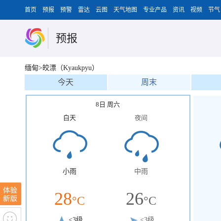
首页
预报
预警
雷达
云图
天气地图
专业产品
资讯
视频
节气
预报
缅甸>皎漂（Kyaukpyu）
今天
周末
8日 周六
白天
夜间
小雨
中雨
28
26
°C
°C
<3级
<3级