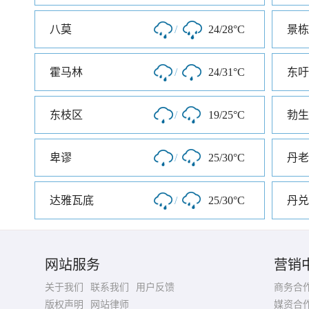
八莫
/
24/28°C
景栋
霍马林
/
24/31°C
东吁
东枝区
/
19/25°C
勃生
卑谬
/
25/30°C
丹老
达雅瓦底
/
25/30°C
丹兑
网站服务
营销
关于我们
联系我们
用户反馈
商务合
版权声明
网站律师
媒资合