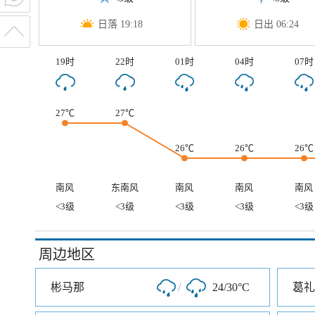
日落 19:18
日出 06:24
19时
22时
01时
04时
07时
27℃
27℃
26℃
26℃
26℃
南风
东南风
南风
南风
南风
<3级
<3级
<3级
<3级
<3级
周边地区
彬马那
/
24/30°C
葛礼