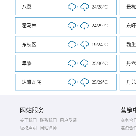
八莫
/
24/28°C
景栋
霍马林
/
24/29°C
东吁
东枝区
/
19/24°C
勃生
卑谬
/
25/30°C
丹老
达雅瓦底
/
25/29°C
丹兑
网站服务
营销
关于我们
联系我们
用户反馈
商务合
版权声明
网站律师
媒资合