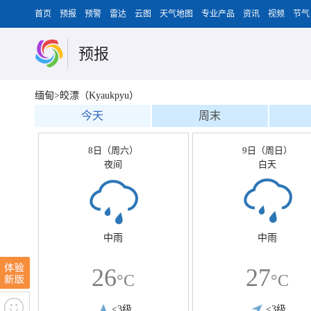
首页
预报
预警
雷达
云图
天气地图
专业产品
资讯
视频
节气
预报
缅甸>皎漂（Kyaukpyu）
今天
周末
8日（周六）
9日（周日）
夜间
白天
中雨
中雨
26
27
°C
°C
<3级
<3级